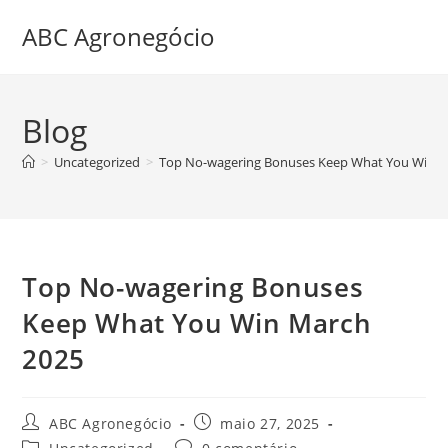
ABC Agronegócio
Blog
>
Uncategorized
>
Top No-wagering Bonuses Keep What You Win M
Top No-wagering Bonuses
Keep What You Win March
2025
ABC Agronegócio
maio 27, 2025