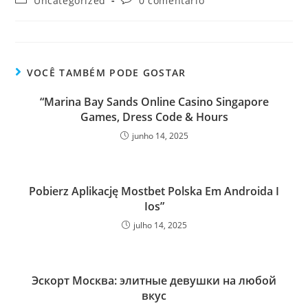
Uncategorized
0 comentário
VOCÊ TAMBÉM PODE GOSTAR
“Marina Bay Sands Online Casino Singapore
Games, Dress Code & Hours
junho 14, 2025
Pobierz Aplikację Mostbet Polska Em Androida I
Ios”
julho 14, 2025
Эскорт Москва: элитные девушки на любой
вкус