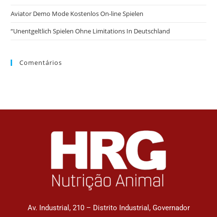
Aviator Demo Mode Kostenlos On-line Spielen
“Unentgeltlich Spielen Ohne Limitations In Deutschland
Comentários
Av. Industrial, 210 – Distrito Industrial, Governador