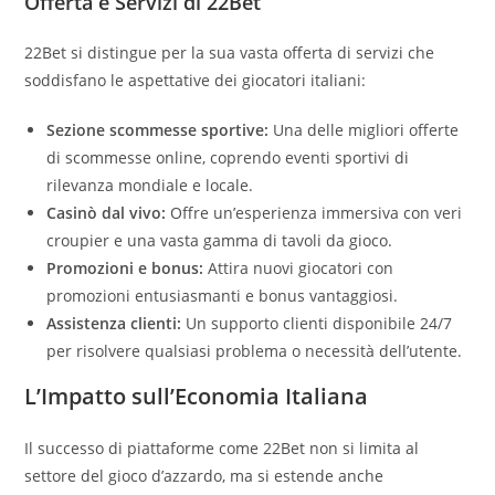
Offerta e Servizi di 22Bet
22Bet si distingue per la sua vasta offerta di servizi che
soddisfano le aspettative dei giocatori italiani:
Sezione scommesse sportive:
Una delle migliori offerte
di scommesse online, coprendo eventi sportivi di
rilevanza mondiale e locale.
Casinò dal vivo:
Offre un’esperienza immersiva con veri
croupier e una vasta gamma di tavoli da gioco.
Promozioni e bonus:
Attira nuovi giocatori con
promozioni entusiasmanti e bonus vantaggiosi.
Assistenza clienti:
Un supporto clienti disponibile 24/7
per risolvere qualsiasi problema o necessità dell’utente.
L’Impatto sull’Economia Italiana
Il successo di piattaforme come 22Bet non si limita al
settore del gioco d’azzardo, ma si estende anche