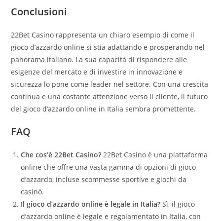
Conclusioni
22Bet Casino rappresenta un chiaro esempio di come il
gioco d’azzardo online si stia adattando e prosperando nel
panorama italiano. La sua capacità di rispondere alle
esigenze del mercato e di investire in innovazione e
sicurezza lo pone come leader nel settore. Con una crescita
continua e una costante attenzione verso il cliente, il futuro
del gioco d’azzardo online in Italia sembra promettente.
FAQ
Che cos’è 22Bet Casino?
22Bet Casino è una piattaforma
online che offre una vasta gamma di opzioni di gioco
d’azzardo, incluse scommesse sportive e giochi da
casinò.
Il gioco d’azzardo online è legale in Italia?
Sì, il gioco
d’azzardo online è legale e regolamentato in Italia, con