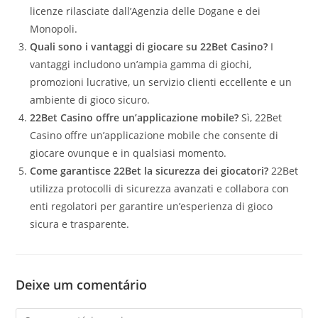
licenze rilasciate dall’Agenzia delle Dogane e dei
Monopoli.
Quali sono i vantaggi di giocare su 22Bet Casino?
I
vantaggi includono un’ampia gamma di giochi,
promozioni lucrative, un servizio clienti eccellente e un
ambiente di gioco sicuro.
22Bet Casino offre un’applicazione mobile?
Sì, 22Bet
Casino offre un’applicazione mobile che consente di
giocare ovunque e in qualsiasi momento.
Come garantisce 22Bet la sicurezza dei giocatori?
22Bet
utilizza protocolli di sicurezza avanzati e collabora con
enti regolatori per garantire un’esperienza di gioco
sicura e trasparente.
Deixe um comentário