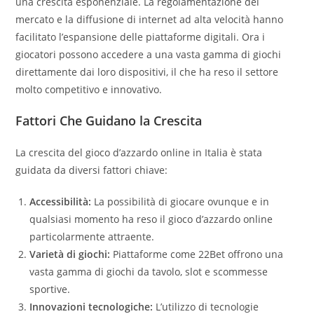
una crescita esponenziale. La regolamentazione del
mercato e la diffusione di internet ad alta velocità hanno
facilitato l’espansione delle piattaforme digitali. Ora i
giocatori possono accedere a una vasta gamma di giochi
direttamente dai loro dispositivi, il che ha reso il settore
molto competitivo e innovativo.
Fattori Che Guidano la Crescita
La crescita del gioco d’azzardo online in Italia è stata
guidata da diversi fattori chiave:
Accessibilità:
La possibilità di giocare ovunque e in
qualsiasi momento ha reso il gioco d’azzardo online
particolarmente attraente.
Varietà di giochi:
Piattaforme come 22Bet offrono una
vasta gamma di giochi da tavolo, slot e scommesse
sportive.
Innovazioni tecnologiche:
L’utilizzo di tecnologie