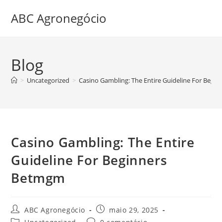
ABC Agronegócio
Blog
>
Uncategorized
>
Casino Gambling: The Entire Guideline For Beg
Casino Gambling: The Entire
Guideline For Beginners
Betmgm
ABC Agronegócio
maio 29, 2025