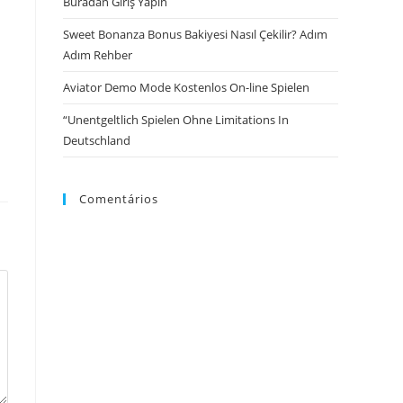
Buradan Giriş Yapın
Sweet Bonanza Bonus Bakiyesi Nasıl Çekilir? Adım
Adım Rehber
Aviator Demo Mode Kostenlos On-line Spielen
“Unentgeltlich Spielen Ohne Limitations In
Deutschland
Comentários