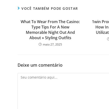
VOCÊ TAMBÉM PODE GOSTAR
What To Wear From The Casino:
1win Pr
Type Tips For A New
How In
Memorable Night Out And
Utiliza
About » Styling Outfits
maio 27, 2025
Deixe um comentário