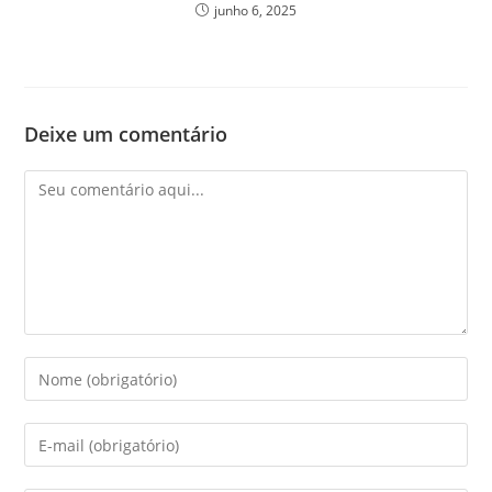
junho 6, 2025
Deixe um comentário