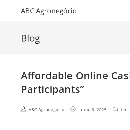
ABC Agronegócio
Blog
Affordable Online Cas
Participants”
ABC Agronegócio
junho 6, 2025
Unc