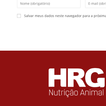
Salvar meus dados neste navegador para a próxim